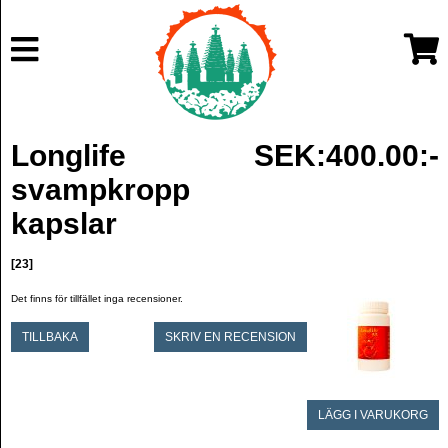
Longlife
SEK:400.00:-
svampkropp
kapslar
[23]
Det finns för tillfället inga recensioner.
TILLBAKA
SKRIV EN RECENSION
LÄGG I VARUKORG