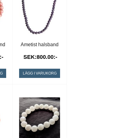
and
Ametist halsband
:-
SEK:800.00:-
RG
LÄGG I VARUKORG