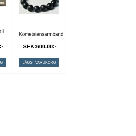
ll
Kometstensarmband
:-
SEK:600.00:-
RG
LÄGG I VARUKORG