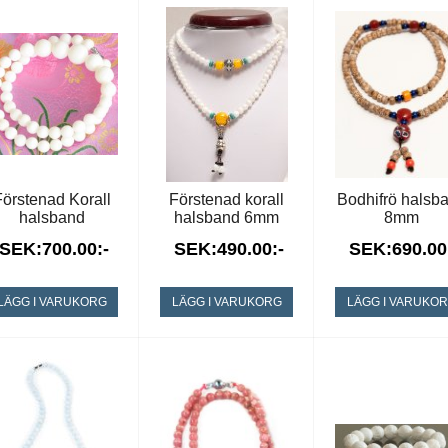
örstenad Korall
Förstenad korall
Bodhifrö halsb
halsband
halsband 6mm
8mm
SEK:700.00:-
SEK:490.00:-
SEK:690.00
LÄGG I VARUKORG
LÄGG I VARUKORG
LÄGG I VARUKO