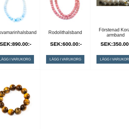
Förstenad Kora
kvamarinhalsband
Rodolithalsband
armband
SEK:890.00:-
SEK:600.00:-
SEK:350.00
LÄGG I VARUKORG
LÄGG I VARUKORG
LÄGG I VARUKO