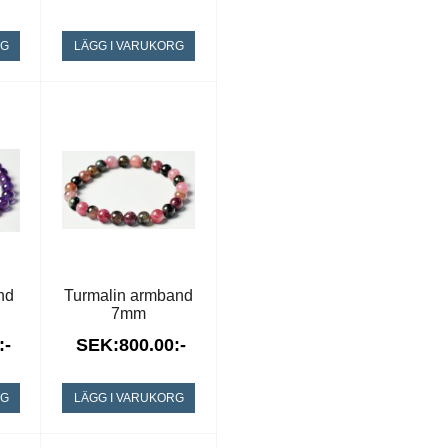
RG
LÄGG I VARUKORG
nd
Turmalin armband
7mm
:-
SEK:800.00:-
RG
LÄGG I VARUKORG