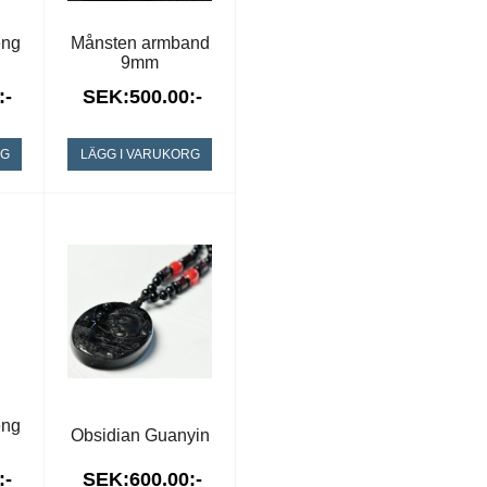
eng
Månsten armband
9mm
:-
SEK:500.00:-
RG
LÄGG I VARUKORG
eng
Obsidian Guanyin
:-
SEK:600.00:-