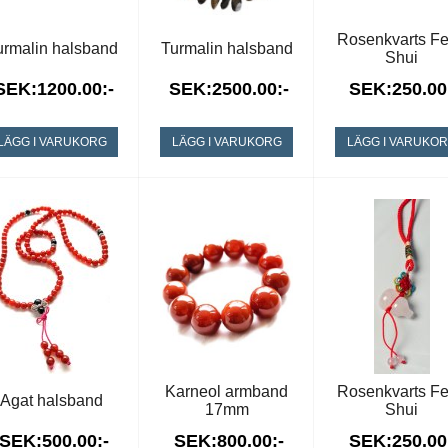
Rosenkvarts F
urmalin halsband
Turmalin halsband
Shui
SEK:1200.00:-
SEK:2500.00:-
SEK:250.00
LÄGG I VARUKORG
LÄGG I VARUKORG
LÄGG I VARUKO
Karneol armband
Rosenkvarts F
Agat halsband
17mm
Shui
SEK:500.00:-
SEK:800.00:-
SEK:250.00