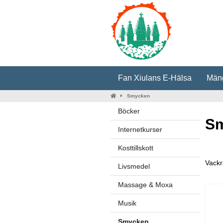
Fan Xiulans E-Hälsa
Mäng
Smycken
Böcker
S
Internetkurser
Kosttillskott
Vackr
Livsmedel
Massage & Moxa
Musik
Smycken