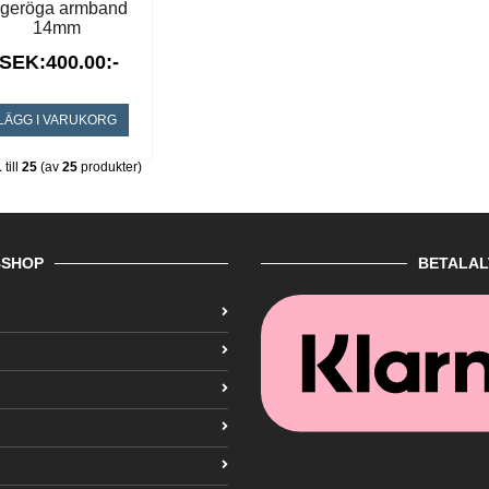
igeröga armband
14mm
SEK:400.00:-
LÄGG I VARUKORG
1
till
25
(av
25
produkter)
SHOP
BETALAL