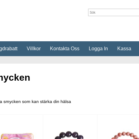
drabatt
Villkor
Kontakta Oss
Logga In
Kassa
mycken
a smycken som kan stärka din hälsa