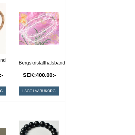
and
Bergskristallhalsband
:-
SEK:400.00:-
RG
LÄGG I VARUKORG