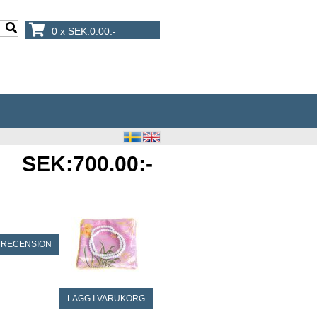
0 x SEK:0.00:-
SEK:700.00:-
 RECENSION
LÄGG I VARUKORG