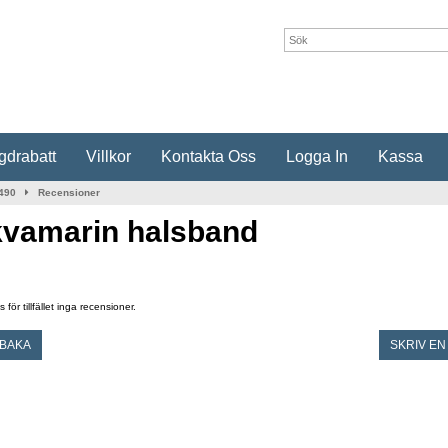
drabatt
Villkor
Kontakta Oss
Logga In
Kassa
490
Recensioner
vamarin halsband
s för tillfället inga recensioner.
LBAKA
SKRIV EN