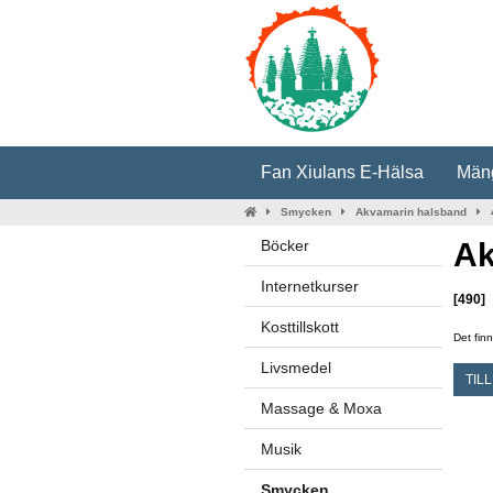
Fan Xiulans E-Hälsa
Mäng
Smycken
Akvamarin halsband
Böcker
Ak
Internetkurser
[490]
Kosttillskott
Det finn
Livsmedel
TIL
Massage & Moxa
Musik
Smycken