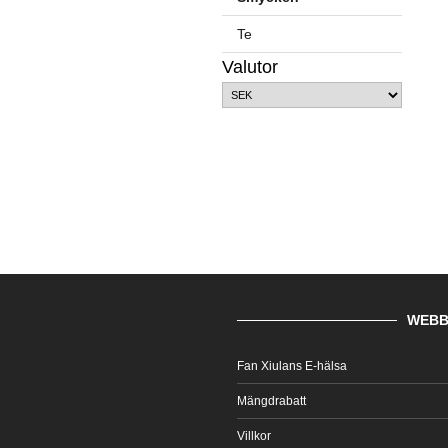
Te
Valutor
WEBB
Fan Xiulans E-hälsa
Mängdrabatt
Villkor