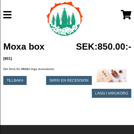
Moxa box
SEK:850.00:-
[801]
Det finns för tillfället inga recensioner.
TILLBAKA
SKRIV EN RECENSION
LÄGG I VARUKORG